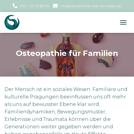
0152 – 27 41 88 99
info@osteopathie-nele-schroeder.de
N
A
V
I
G
Osteopathie für Familien
A
T
I
O
N
U
Der Mensch ist ein soziales Wesen. Familiäre und
M
S
kulturelle Prägungen beeinflussen uns oft mehr
C
als uns auf bewusster Ebene klar wird.
H
Familiendynamiken, Bewegungsmuster,
A
L
Erlebnisse und Traumata können über die
T
Generationen weiter gegeben werden und
E