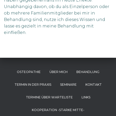
haben gegebenenfalls im Heute Effekte.
N
Unabhängig davon, ob du als Einzelperson oder
ob mehrere Familienmitglieder bei mir in
Behandlung sind, nutze ich dieses Wissen und
lasse es gezielt in meine Behandlung mit
einfließen.
OSTEOPATHIE
ÜBER MICH
BEHANDLUNG
TERMIN IN DER PRAXIS
SEMINARE
KONTAKT
TERMINE ÜBER WARTELISTE
LINKS
KOOPERATION -STARKE MITTE-